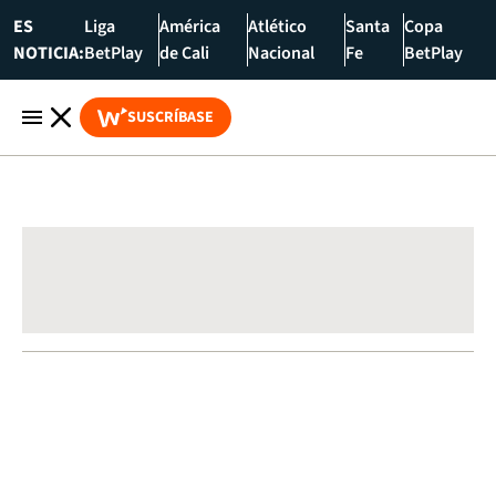
ES
Liga
América
Atlético
Santa
Copa
NOTICIA:
BetPlay
de Cali
Nacional
Fe
BetPlay
SUSCRÍBASE