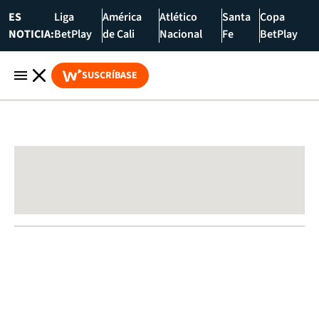
ES
Liga
América
Atlético
Santa
Copa
NOTICIA:
BetPlay
de Cali
Nacional
Fe
BetPlay
SUSCRÍBASE