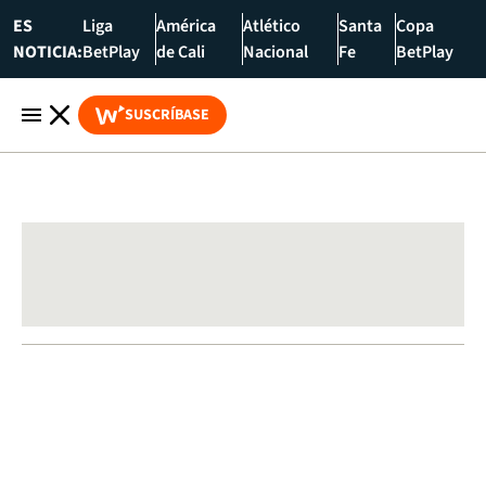
ES
Liga
América
Atlético
Santa
Copa
NOTICIA:
BetPlay
de Cali
Nacional
Fe
BetPlay
SUSCRÍBASE