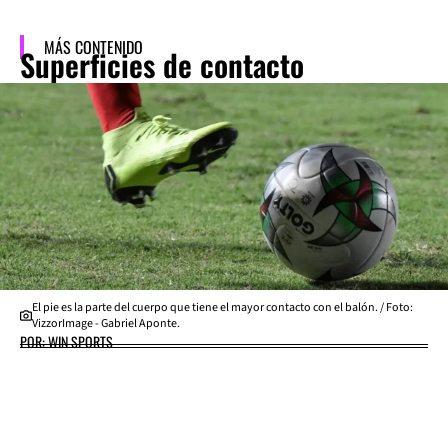
MÁS CONTENIDO
Superficies de contacto
El pie es la parte del cuerpo que tiene el mayor contacto con el balón. / Foto:
VizzorImage - Gabriel Aponte.
POR: WIN SPORTS