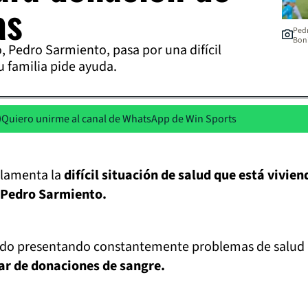
as
Pedr
Boni
o, Pedro Sarmiento, pasa por una difícil
u familia pide ayuda.
Quiero unirme al canal de WhatsApp de Win Sports
 lamenta la
difícil situación de salud que está vivien
, Pedro Sarmiento.
ido presentando constantemente problemas de salud 
ar de donaciones de sangre.