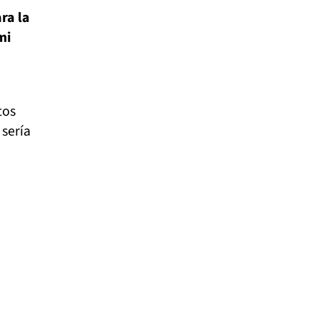
ra la
mi
tos
 sería