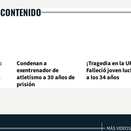
 CONTENIDO
:
Condenan a
¡Tragedia en la U
exentrenador de
Falleció joven lu
n
atletismo a 30 años de
a los 34 años
prisión
MÁS VIDEOS