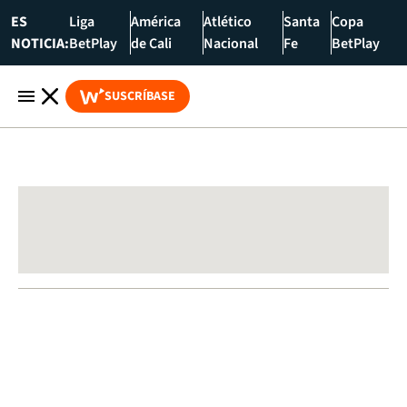
ES
Liga
América
Atlético
Santa
Copa
NOTICIA:
BetPlay
de Cali
Nacional
Fe
BetPlay
SUSCRÍBASE