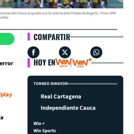
rrones del Chocó se quedó con la victoria ante Piratas de Bogotá. / Foto: DPB
ombia.
COMPARTIR
HOY EN
 error
TORNEO DIMAYOR
Wplay
Real Cartagena
Independiente Cauca
la
Win +
Win Sports