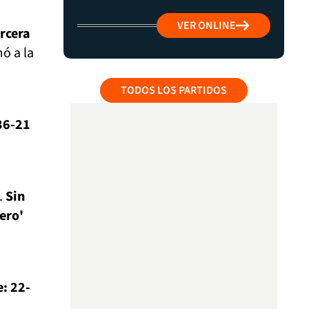
VER ONLINE
ercera
ó a la
TODOS LOS PARTIDOS
36-21
.
Sin
ero'
e: 22-