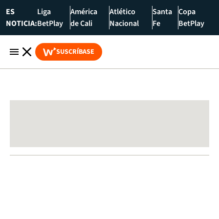
ES
Liga
América
Atlético
Santa
Copa
NOTICIA:
BetPlay
de Cali
Nacional
Fe
BetPlay
SUSCRÍBASE