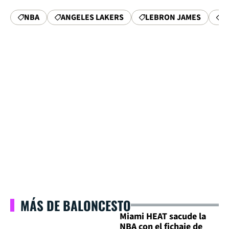
NBA
ANGELES LAKERS
LEBRON JAMES
M
MÁS DE BALONCESTO
Miami HEAT sacude la
NBA con el fichaje de