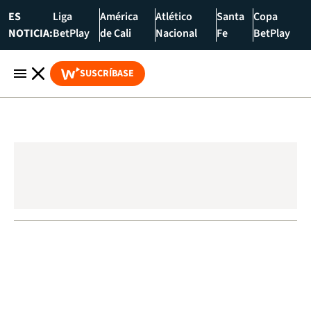
ES
Liga
América
Atlético
Santa
Copa
NOTICIA:
BetPlay
de Cali
Nacional
Fe
BetPlay
SUSCRÍBASE