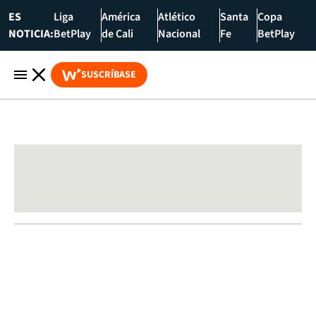
ES
Liga
América
Atlético
Santa
Copa
NOTICIA:
BetPlay
de Cali
Nacional
Fe
BetPlay
SUSCRÍBASE