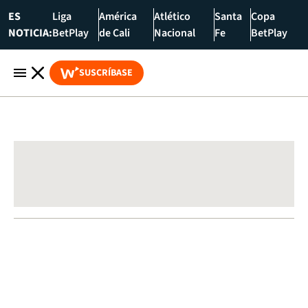
ES
Liga
América
Atlético
Santa
Copa
NOTICIA:
BetPlay
de Cali
Nacional
Fe
BetPlay
SUSCRÍBASE