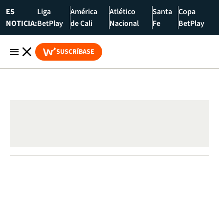
ES
Liga
América
Atlético
Santa
Copa
NOTICIA:
BetPlay
de Cali
Nacional
Fe
BetPlay
SUSCRÍBASE