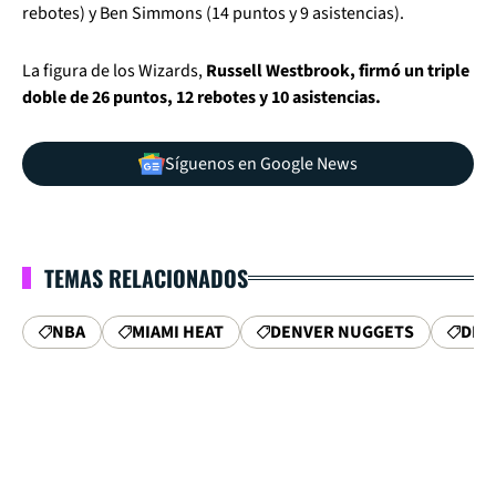
rebotes) y Ben Simmons (14 puntos y 9 asistencias).
La figura de los Wizards,
Russell Westbrook, firmó un triple
doble de 26 puntos, 12 rebotes y 10 asistencias.
Síguenos en Google News
TEMAS RELACIONADOS
NBA
MIAMI HEAT
DENVER NUGGETS
DEN