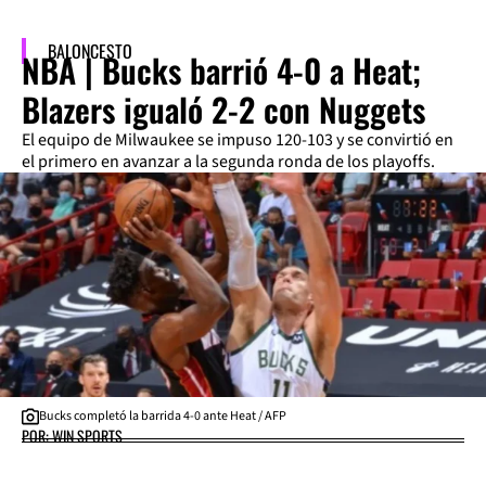
BALONCESTO
NBA | Bucks barrió 4-0 a Heat;
Blazers igualó 2-2 con Nuggets
El equipo de Milwaukee se impuso 120-103 y se convirtió en
el primero en avanzar a la segunda ronda de los playoffs.
Bucks completó la barrida 4-0 ante Heat / AFP
POR: WIN SPORTS