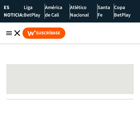
ES
Liga
América
Atlético
Santa
Copa
NOTICIA:
BetPlay
de Cali
Nacional
Fe
BetPlay
SUSCRÍBASE