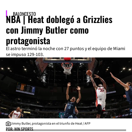
BALONCESTO
NBA | Heat doblegó a Grizzlies
con Jimmy Butler como
protagonista
El astro terminó la noche con 27 puntos y el equipo de Miami
se impuso 129-103.
Jimmy Butler, protagonista en el triunfo de Heat / AFP
POR: WIN SPORTS