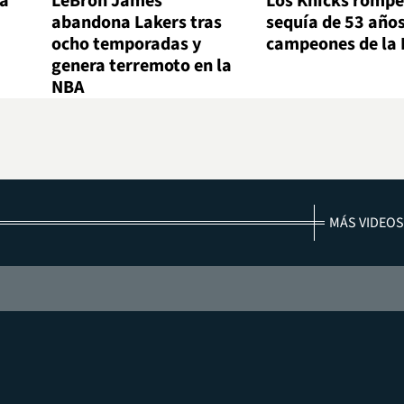
la
LeBron James
Los Knicks rompe
abandona Lakers tras
sequía de 53 años
ocho temporadas y
campeones de la
genera terremoto en la
NBA
MÁS VIDEOS