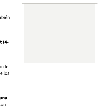
ambién
t (4-
o de
e los
 una
con