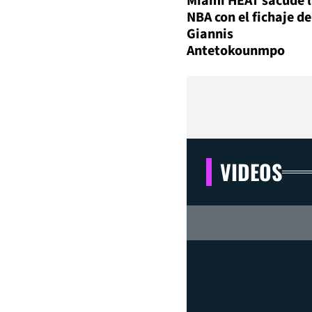
Miami HEAT sacude 
NBA con el fichaje de
Giannis
Antetokounmpo
VIDEOS