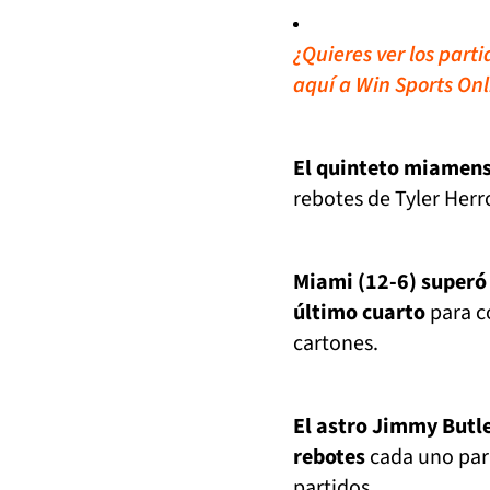
¿Quieres ver los part
aquí a Win Sports Onl
El quinteto miamens
rebotes de Tyler Her
Miami (12-6) superó 
último cuarto
para co
cartones.
El astro Jimmy Butl
rebotes
cada uno para
partidos.