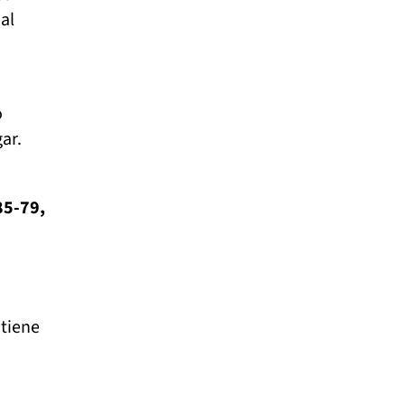
al
o
ar.
85-79,
 tiene