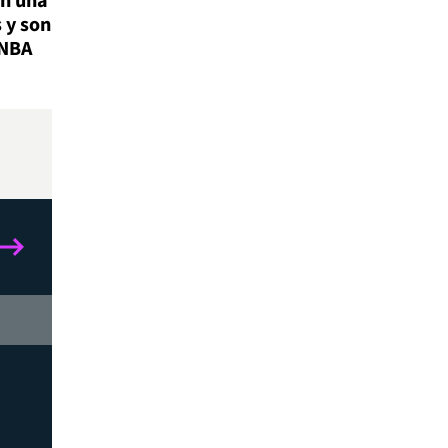
n una
 y son
 NBA