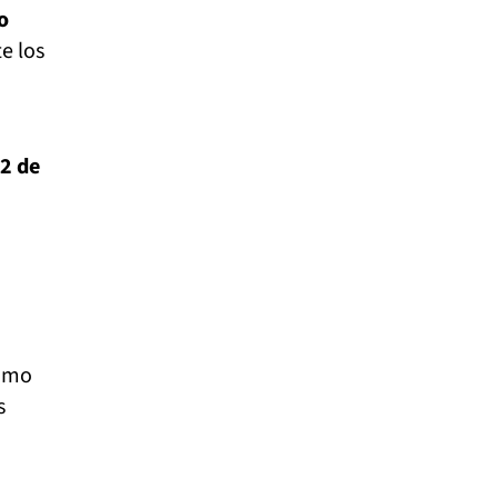
o
te los
2 de
timo
s