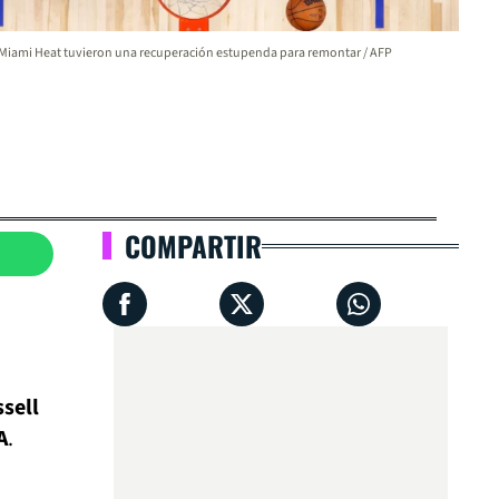
Miami Heat tuvieron una recuperación estupenda para remontar / AFP
COMPARTIR
sell
A
.