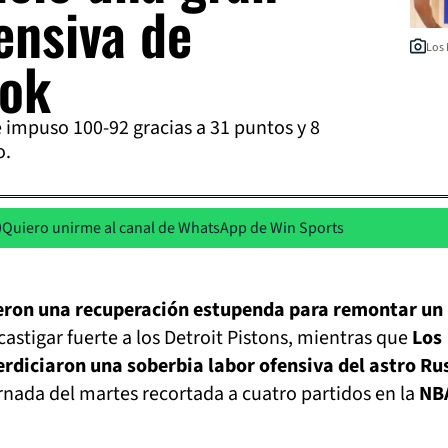
ensiva de
Los 
ok
 impuso 100-92 gracias a 31 puntos y 8
o.
Quiero unirme al canal de WhatsApp de Win Sports
eron una recuperación estupenda para remontar un
castigar fuerte a los Detroit Pistons, mientras que
Los
rdiciaron una soberbia labor ofensiva del astro Rus
rnada del martes recortada a cuatro partidos en la
NB