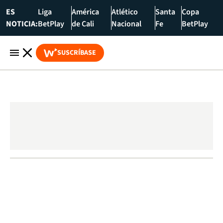
ES
Liga
América
Atlético
Santa
Copa
NOTICIA:
BetPlay
de Cali
Nacional
Fe
BetPlay
SUSCRÍBASE