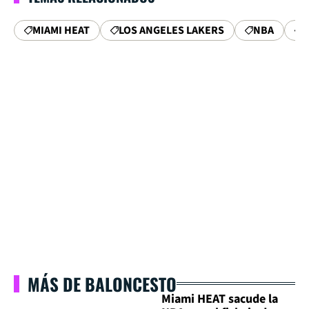
MIAMI HEAT
LOS ANGELES LAKERS
NBA
M
MÁS DE BALONCESTO
Miami HEAT sacude la