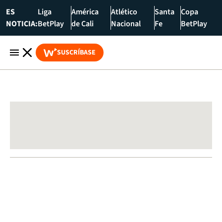
ES
Liga
América
Atlético
Santa
Copa
NOTICIA:
BetPlay
de Cali
Nacional
Fe
BetPlay
SUSCRÍBASE