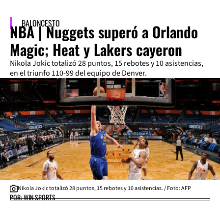
BALONCESTO
NBA | Nuggets superó a Orlando
Magic; Heat y Lakers cayeron
Nikola Jokic totalizó 28 puntos, 15 rebotes y 10 asistencias,
en el triunfo 110-99 del equipo de Denver.
Nikola Jokic totalizó 28 puntos, 15 rebotes y 10 asistencias. / Foto: AFP
POR: WIN SPORTS