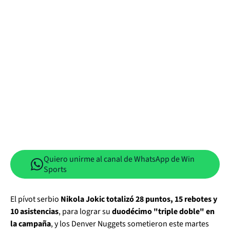
Quiero unirme al canal de WhatsApp de Win
Sports
El pívot serbio
Nikola Jokic totalizó 28 puntos, 15 rebotes y
10 asistencias
, para lograr su
duodécimo "triple doble" en
la campaña
, y los Denver Nuggets sometieron este martes