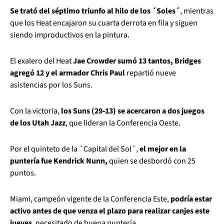
Se trató del séptimo triunfo al hilo de los ´Soles´
, mientras
que los Heat encajaron su cuarta derrota en fila y siguen
siendo improductivos en la pintura.
El exalero del Heat
Jae Crowder sumó 13 tantos, Bridges
agregó 12 y el armador Chris Paul
repartió nueve
asistencias por los Suns.
Con la victoria,
los Suns (29-13) se acercaron a dos juegos
de los Utah Jazz
, que lideran la Conferencia Oeste.
Por el quinteto de la ´Capital del Sol´,
el mejor en la
puntería fue Kendrick Nunn,
quien se desbordó con 25
puntos.
Miami, campeón vigente de la Conferencia Este,
podría estar
activo antes de que venza el plazo para realizar canjes este
jueves
, necesitado de buena puntería.