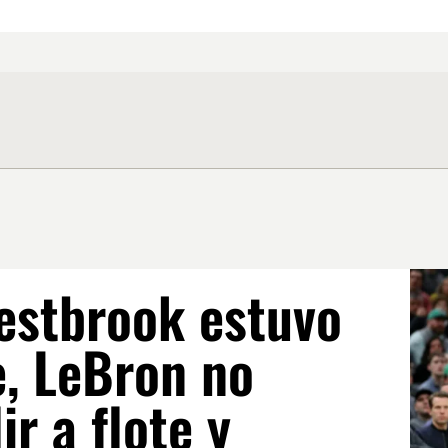
estbrook estuvo
e, LeBron no
ir a flote y