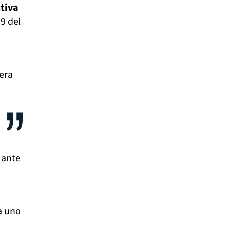
utiva
19 del
era
 ante
a uno