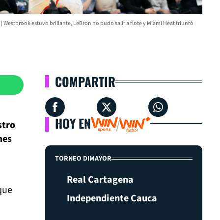
| Westbrook estuvo brillante, LeBron no pudo salir a flote y Miami Heat triunfó
COMPARTIR
HOY EN
stro
mes
TORNEO DIMAYOR
Real Cartagena
que
Independiente Cauca
a