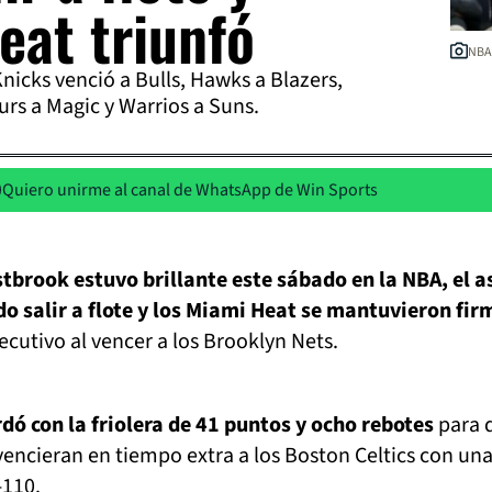
eat triunfó
NBA 
Knicks venció a Bulls, Hawks a Blazers,
urs a Magic y Warrios a Suns.
Quiero unirme al canal de WhatsApp de Win Sports
tbrook estuvo brillante este sábado en la NBA, el a
 salir a flote y los Miami Heat se mantuvieron fir
cutivo al vencer a los Brooklyn Nets.
ó con la friolera de 41 puntos y ocho rebotes
para 
encieran en tiempo extra a los Boston Celtics con un
-110.