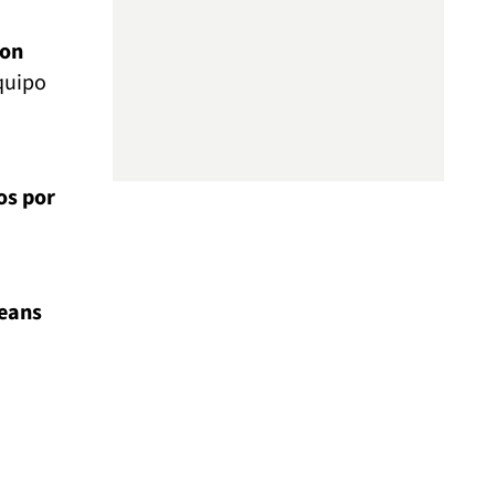
con
quipo
os por
leans