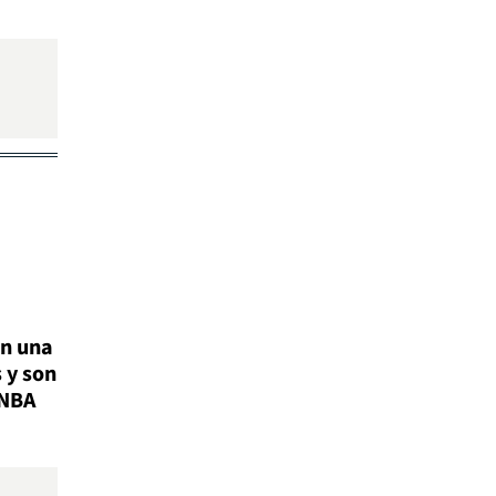
n una
 y son
 NBA