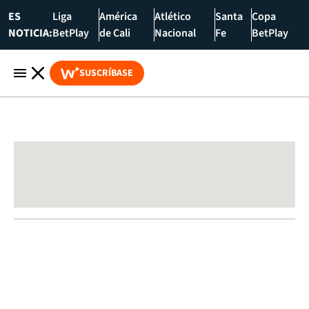
ES
Liga
América
Atlético
Santa
Copa
NOTICIA:
BetPlay
de Cali
Nacional
Fe
BetPlay
SUSCRÍBASE