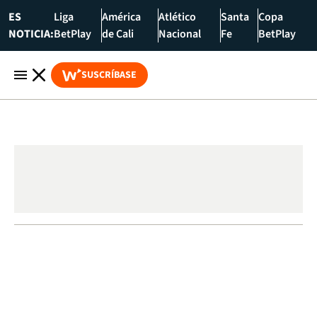
ES
Liga
América
Atlético
Santa
Copa
NOTICIA:
BetPlay
de Cali
Nacional
Fe
BetPlay
SUSCRÍBASE