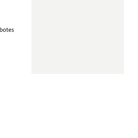
botes