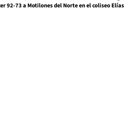
er 92-73 a Motilones del Norte en el coliseo Elías