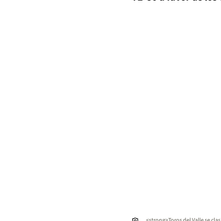
<strong>Toros del Valle se clas