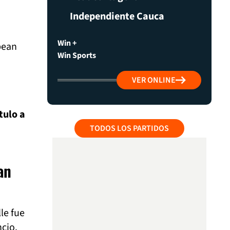
Independiente Cauca
Win +
bean
Win Sports
VER ONLINE
tulo a
TODOS LOS PARTIDOS
an
le fue
ncio.