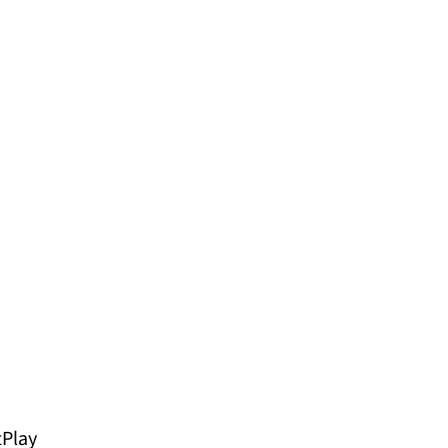
tPlay