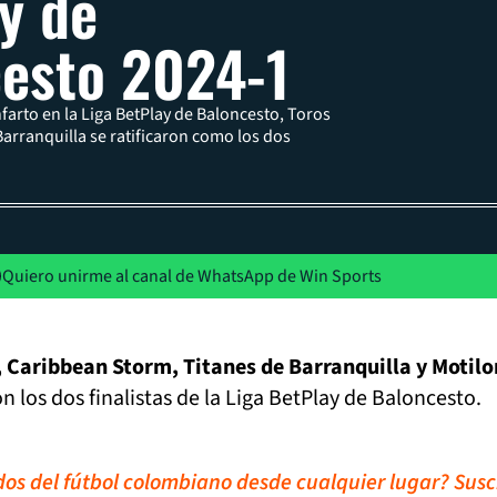
y de
esto 2024-1
farto en la Liga BetPlay de Baloncesto, Toros
 Barranquilla se ratificaron como los dos
Quiero unirme al canal de WhatsApp de Win Sports
e, Caribbean Storm, Titanes de Barranquilla y Motil
n los dos finalistas de la Liga BetPlay de Baloncesto.
idos del fútbol colombiano desde cualquier lugar? Susc