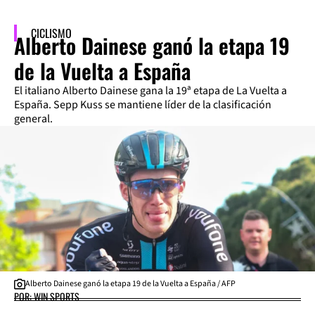
CICLISMO
Alberto Dainese ganó la etapa 19
de la Vuelta a España
El italiano Alberto Dainese gana la 19ª etapa de La Vuelta a
España. Sepp Kuss se mantiene líder de la clasificación
general.
Alberto Dainese ganó la etapa 19 de la Vuelta a España / AFP
POR: WIN SPORTS