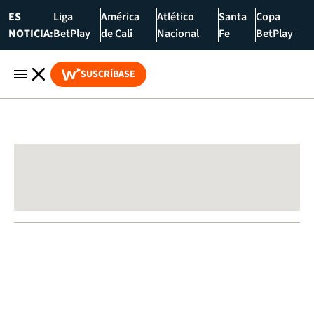
ES
Liga
América
Atlético
Santa
Copa
NOTICIA:
BetPlay
de Cali
Nacional
Fe
BetPlay
SUSCRÍBASE