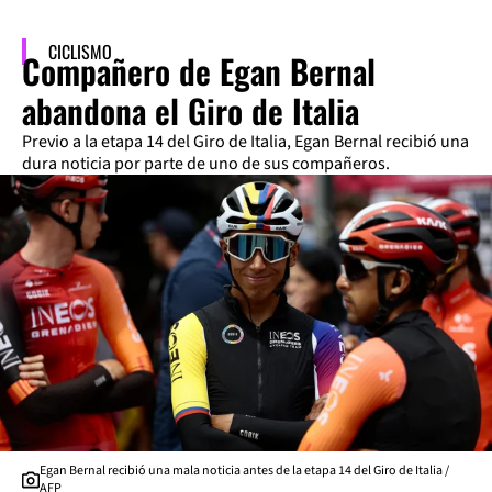
CICLISMO
Compañero de Egan Bernal
abandona el Giro de Italia
Previo a la etapa 14 del Giro de Italia, Egan Bernal recibió una
dura noticia por parte de uno de sus compañeros.
Egan Bernal recibió una mala noticia antes de la etapa 14 del Giro de Italia /
AFP