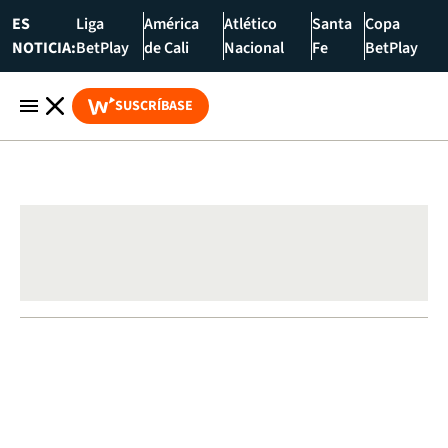
ES
Liga
América
Atlético
Santa
Copa
NOTICIA:
BetPlay
de Cali
Nacional
Fe
BetPlay
SUSCRÍBASE