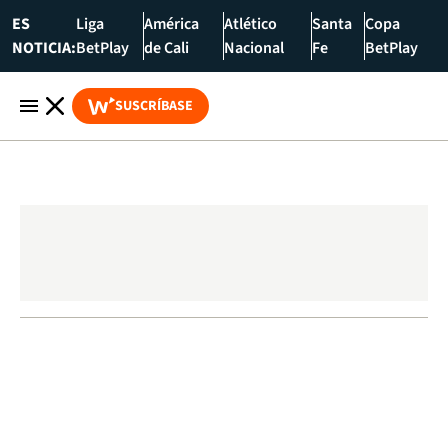
ES
Liga
América
Atlético
Santa
Copa
NOTICIA:
BetPlay
de Cali
Nacional
Fe
BetPlay
SUSCRÍBASE