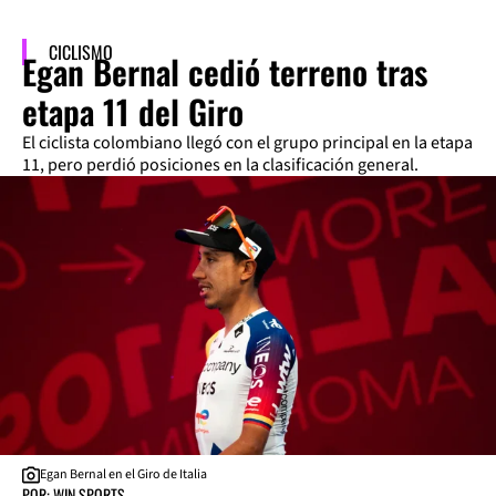
CICLISMO
Egan Bernal cedió terreno tras
etapa 11 del Giro
El ciclista colombiano llegó con el grupo principal en la etapa
11, pero perdió posiciones en la clasificación general.
Egan Bernal en el Giro de Italia
POR: WIN SPORTS