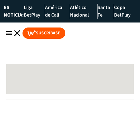
ES
Liga
América
Atlético
Santa
Copa
NOTICIA:
BetPlay
de Cali
Nacional
Fe
BetPlay
SUSCRÍBASE