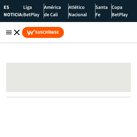
ES
Liga
América
Atlético
Santa
Copa
NOTICIA:
BetPlay
de Cali
Nacional
Fe
BetPlay
SUSCRÍBASE