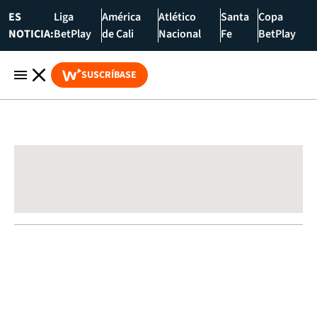
ES
Liga
América
Atlético
Santa
Copa
NOTICIA:
BetPlay
de Cali
Nacional
Fe
BetPlay
SUSCRÍBASE