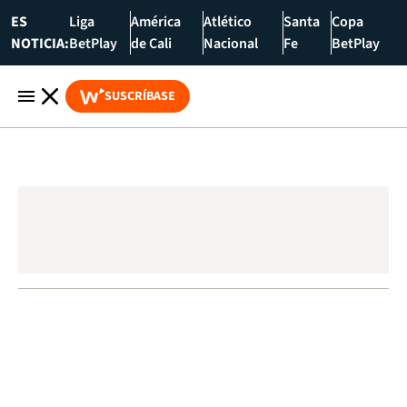
ES
Liga
América
Atlético
Santa
Copa
NOTICIA:
BetPlay
de Cali
Nacional
Fe
BetPlay
SUSCRÍBASE