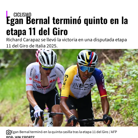
CICLISMO
Egan Bernal terminó quinto en la
etapa 11 del Giro
Richard Carapaz se llevó la victoria en una disputada etapa
11 del Giro de Italia 2025.
Egan Bernal terminó en la quinta casilla tras la etapa 11 del Giro / AFP
POR: WIN SPORTS