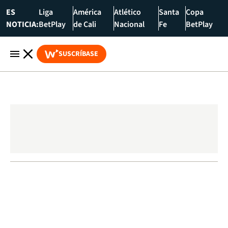
ES
Liga
América
Atlético
Santa
Copa
NOTICIA:
BetPlay
de Cali
Nacional
Fe
BetPlay
SUSCRÍBASE