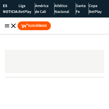
ES
Liga
América
Atlético
Santa
Copa
NOTICIA:
BetPlay
de Cali
Nacional
Fe
BetPlay
SUSCRÍBASE