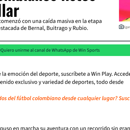
llar
6 comenzó con una caída masiva en la etapa
destacada de Bernal, Buitrago y Rubio.
Egan
Quiero unirme al canal de WhatsApp de Win Sports
de la emoción del deporte, suscríbete a Win Play. Acced
tenido exclusivo y variedad de deportes, todo desde
idos del fútbol colombiano desde cualquier lugar? Susc
puso en marcha su aventura con un recorrido sin gra