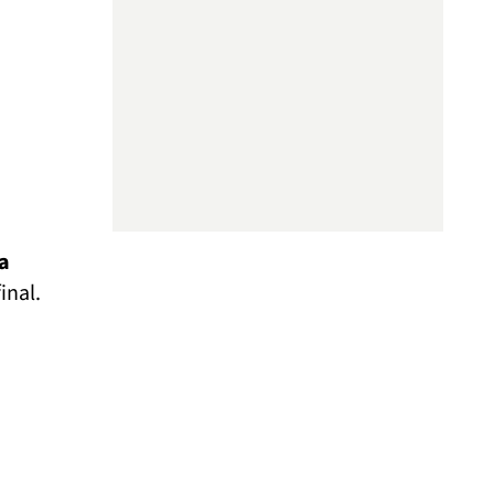
a
inal.