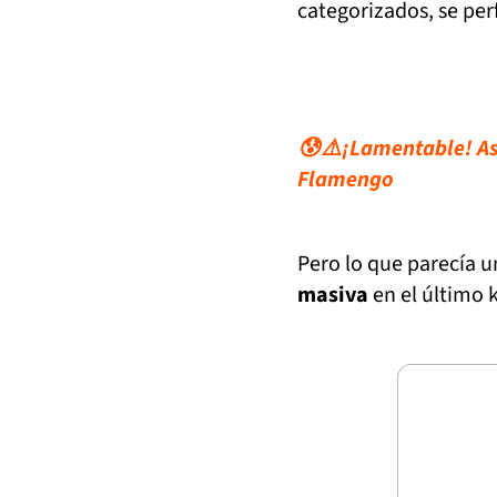
categorizados, se per
😰⚠️¡Lamentable! Así
Flamengo
Pero lo que parecía u
masiva
en el último 