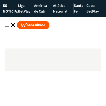
ES
Liga
América
Atlético
Santa
Copa
NOTICIA:
BetPlay
de Cali
Nacional
Fe
BetPlay
SUSCRÍBASE