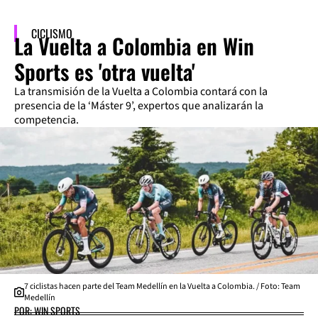
CICLISMO
La Vuelta a Colombia en Win
Sports es 'otra vuelta'
La transmisión de la Vuelta a Colombia contará con la
presencia de la ‘Máster 9’, expertos que analizarán la
competencia.
7 ciclistas hacen parte del Team Medellín en la Vuelta a Colombia. / Foto: Team
Medellín
POR: WIN SPORTS