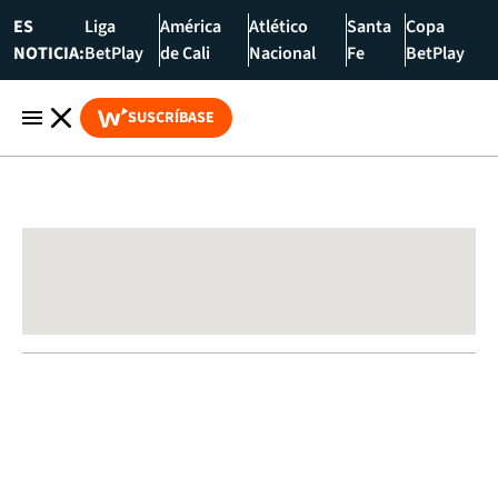
ES
Liga
América
Atlético
Santa
Copa
NOTICIA:
BetPlay
de Cali
Nacional
Fe
BetPlay
SUSCRÍBASE