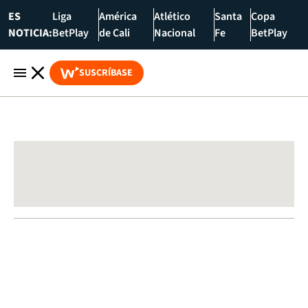
ES
Liga
América
Atlético
Santa
Copa
NOTICIA:
BetPlay
de Cali
Nacional
Fe
BetPlay
SUSCRÍBASE