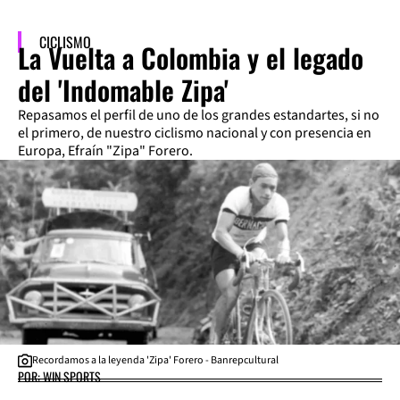
CICLISMO
La Vuelta a Colombia y el legado
del 'Indomable Zipa'
Repasamos el perfil de uno de los grandes estandartes, si no
el primero, de nuestro ciclismo nacional y con presencia en
Europa, Efraín "Zipa" Forero.
Recordamos a la leyenda 'Zipa' Forero - Banrepcultural
POR: WIN SPORTS