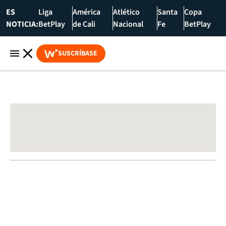
ES
Liga
América
Atlético
Santa
Copa
NOTICIA:
BetPlay
de Cali
Nacional
Fe
BetPlay
SUSCRÍBASE