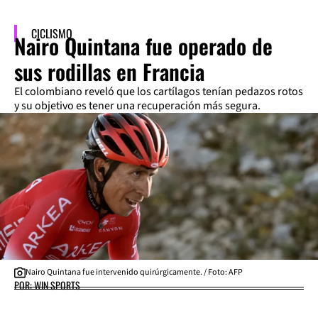
CICLISMO
Nairo Quintana fue operado de
sus rodillas en Francia
El colombiano reveló que los cartílagos tenían pedazos rotos
y su objetivo es tener una recuperación más segura.
Nairo Quintana fue intervenido quirúrgicamente. / Foto: AFP
POR: WIN SPORTS