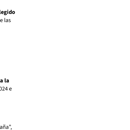
legido
e las
a la
024 e
paña”,