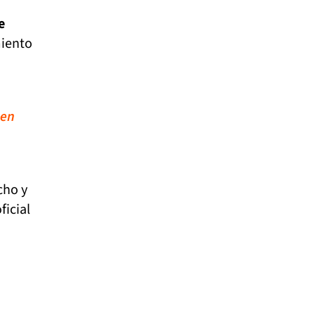
e
miento
 en
cho y
ficial