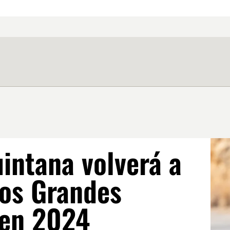
intana volverá a
dos Grandes
 en 2024