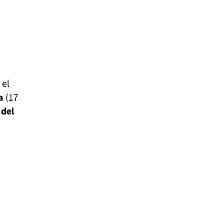
 el
ña
(17
 del