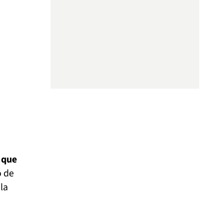
 que
o de
la