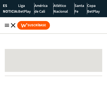
ES
Liga
América
Atlético
Santa
Copa
NOTICIA:
BetPlay
de Cali
Nacional
Fe
BetPlay
SUSCRÍBASE