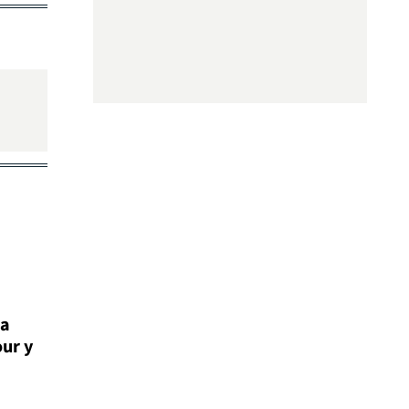
la
our y