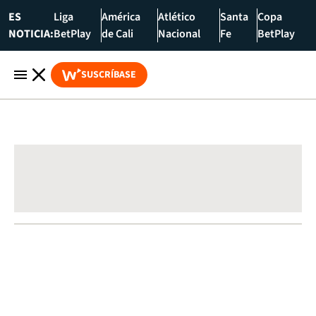
ES
Liga
América
Atlético
Santa
Copa
NOTICIA:
BetPlay
de Cali
Nacional
Fe
BetPlay
SUSCRÍBASE