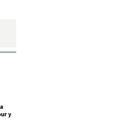
la
our y