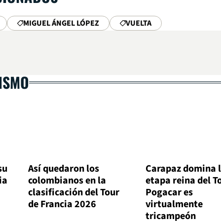
MIGUEL ÁNGEL LÓPEZ
VUELTA
LISMO
su
Así quedaron los
Carapaz domina 
ia
colombianos en la
etapa reina del T
clasificación del Tour
Pogacar es
de Francia 2026
virtualmente
tricampeón