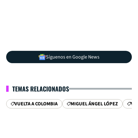
Síguenos en Google News
TEMAS RELACIONADOS
VUELTA A COLOMBIA
MIGUEL ÁNGEL LÓPEZ
VU