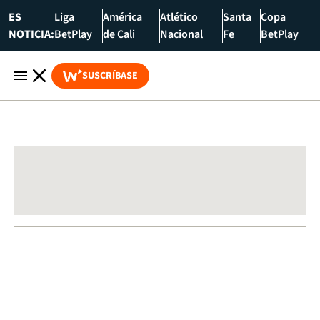
ES
Liga
América
Atlético
Santa
Copa
NOTICIA:
BetPlay
de Cali
Nacional
Fe
BetPlay
SUSCRÍBASE