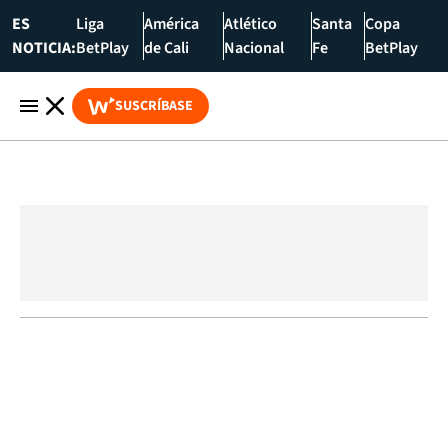
ES
Liga
América
Atlético
Santa
Copa
NOTICIA:
BetPlay
de Cali
Nacional
Fe
BetPlay
SUSCRÍBASE