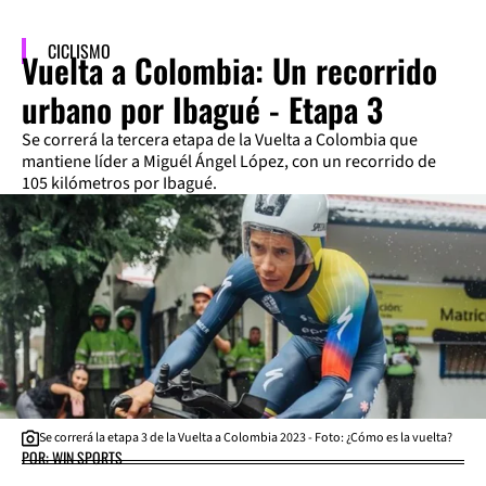
CICLISMO
Vuelta a Colombia: Un recorrido
urbano por Ibagué - Etapa 3
Se correrá la tercera etapa de la Vuelta a Colombia que
mantiene líder a Miguél Ángel López, con un recorrido de
105 kilómetros por Ibagué.
Se correrá la etapa 3 de la Vuelta a Colombia 2023 - Foto: ¿Cómo es la vuelta?
POR: WIN SPORTS