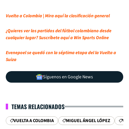
Vuelta a Colombia | Mira aquí la clasificación general
¿Quieres ver los partidos del fútbol colombiano desde
cualquier lugar? Suscríbete aquí a Win Sports Online
Evenepoel se quedó con la séptima etapa del la Vuelta a
Suiza
Síguenos en Google News
TEMAS RELACIONADOS
VUELTA A COLOMBIA
MIGUEL ÁNGEL LÓPEZ
VU