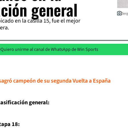
ación general
Serg
cado en la casilla 15, fue el mejor
rera.
Quiero unirme al canal de WhatsApp de Win Sports
sagró campeón de su segunda Vuelta a España
asificación general:
tapa 18: