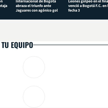
ón
Internacional de Bogotá
Leones golpeó en el fina
taja
abraza el triunfo ante
venció a Bogotá F.C. en 
Jaguares con agónico gol
fecha 3
 TU EQUIPO