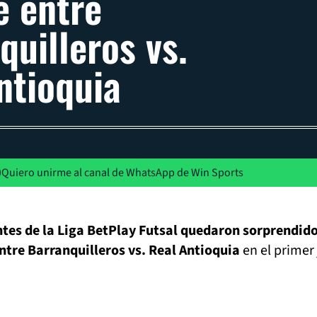
 entre
quilleros vs.
ntioquia
Quiero unirme al canal de WhatsApp de Win Sports
tes de la Liga BetPlay Futsal quedaron sorprendid
entre Barranquilleros vs. Real Antioquia
en el primer