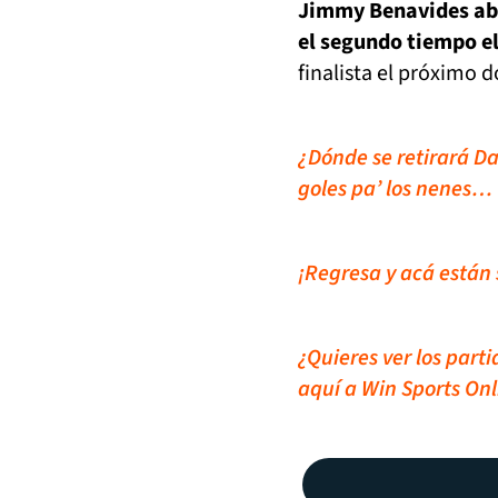
Jimmy Benavides abri
el segundo tiempo el
finalista el próximo
¿Dónde se retirará Da
goles pa’ los nenes…
¡Regresa y acá están 
¿Quieres ver los part
aquí a Win Sports Onl