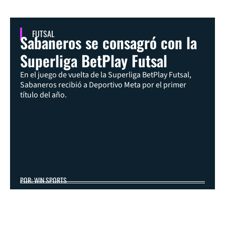
FUTSAL
Sabaneros se consagró con la
Superliga BetPlay Futsal
En el juego de vuelta de la Superliga BetPlay Futsal,
Sabaneros recibió a Deportivo Meta por el primer
título del año.
POR: WIN SPORTS