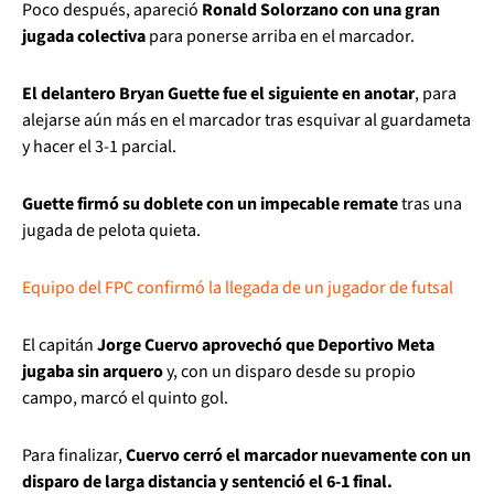
Poco después, apareció
Ronald Solorzano con una gran
jugada colectiva
para ponerse arriba en el marcador.
El delantero Bryan Guette fue el siguiente en anotar
, para
alejarse aún más en el marcador tras esquivar al guardameta
y hacer el 3-1 parcial.
Guette firmó su doblete con un impecable remate
tras una
jugada de pelota quieta.
Equipo del FPC confirmó la llegada de un jugador de futsal
El capitán
Jorge Cuervo aprovechó que Deportivo Meta
jugaba sin arquero
y, con un disparo desde su propio
campo, marcó el quinto gol.
Para finalizar,
Cuervo cerró el marcador nuevamente con un
disparo de larga distancia y sentenció el 6-1 final.