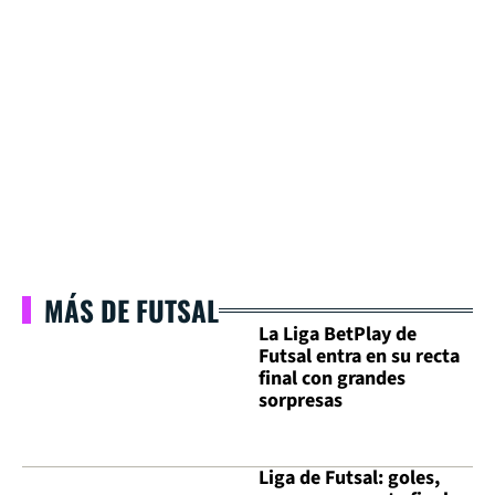
MÁS DE FUTSAL
La Liga BetPlay de
Futsal entra en su recta
final con grandes
sorpresas
Liga de Futsal: goles,