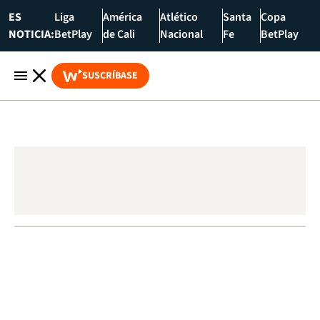
ES
Liga
América
Atlético
Santa
Copa
NOTICIA:
BetPlay
de Cali
Nacional
Fe
BetPlay
SUSCRÍBASE