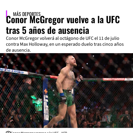
MÁS DEPORTES
Conor McGregor vuelve a la UFC
tras 5 años de ausencia
Conor McGregor volverá al octágono de UFC el 11 de julio
contra Max Holloway, en un esperado duelo tras cinco años
de ausencia.