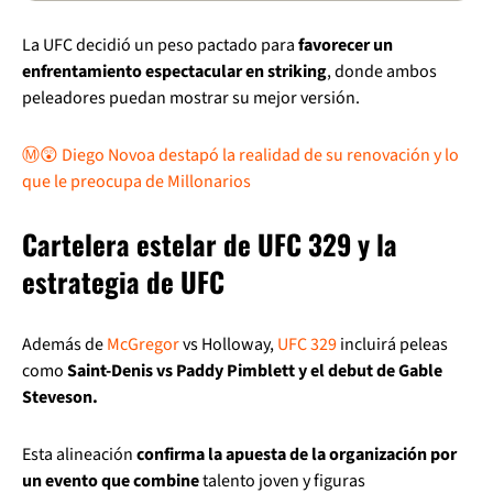
La UFC decidió un peso pactado para
favorecer un
enfrentamiento espectacular en striking
, donde ambos
peleadores puedan mostrar su mejor versión.
Ⓜ️😲 Diego Novoa destapó la realidad de su renovación y lo
que le preocupa de Millonarios
Cartelera estelar de UFC 329 y la
estrategia de UFC
Además de
McGregor
vs Holloway,
UFC 329
incluirá peleas
como
Saint-Denis vs Paddy Pimblett y el debut de Gable
Steveson.
Esta alineación
confirma la apuesta de la organización por
un evento que combine
talento joven y figuras