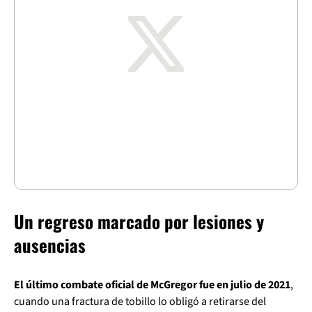
Un regreso marcado por lesiones y
ausencias
El último combate oficial de McGregor fue en julio de 2021
,
cuando una fractura de tobillo lo obligó a retirarse del