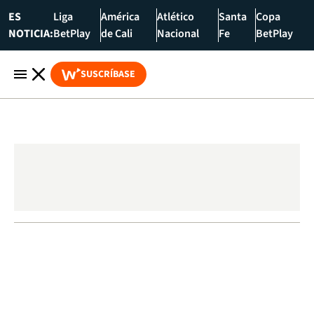
ES
Liga
América
Atlético
Santa
Copa
NOTICIA:
BetPlay
de Cali
Nacional
Fe
BetPlay
SUSCRÍBASE