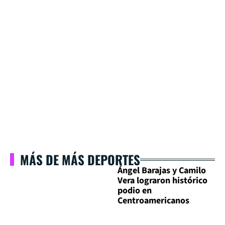
MÁS DE MÁS DEPORTES
Ángel Barajas y Camilo
Vera lograron histórico
podio en
Centroamericanos