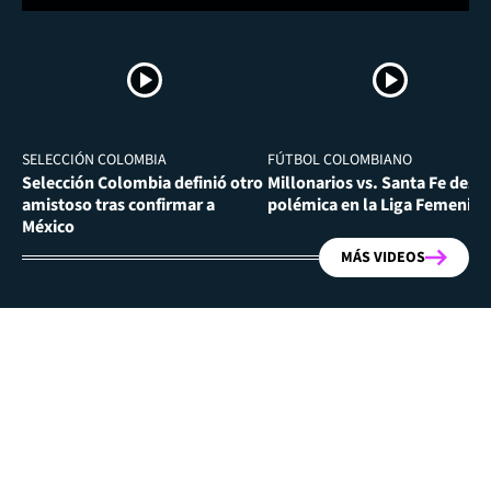
SELECCIÓN COLOMBIA
FÚTBOL COLOMBIANO
Selección Colombia definió otro
Millonarios vs. Santa Fe desa
amistoso tras confirmar a
polémica en la Liga Femenina
México
MÁS VIDEOS