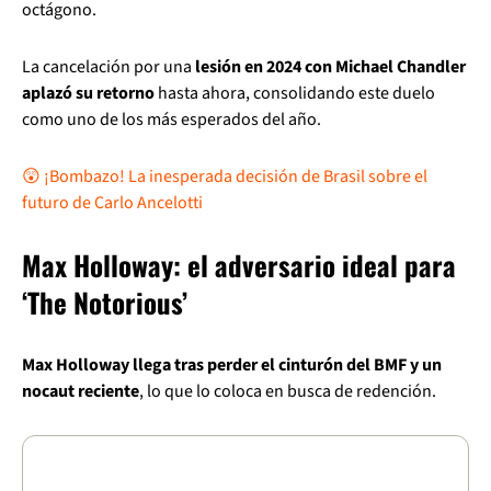
octágono.
La cancelación por una
lesión en 2024 con Michael Chandler
aplazó su retorno
hasta ahora, consolidando este duelo
como uno de los más esperados del año.
😲 ¡Bombazo! La inesperada decisión de Brasil sobre el
futuro de Carlo Ancelotti
Max Holloway: el adversario ideal para
‘The Notorious’
Max Holloway llega tras perder el cinturón del BMF y un
nocaut reciente
, lo que lo coloca en busca de redención.