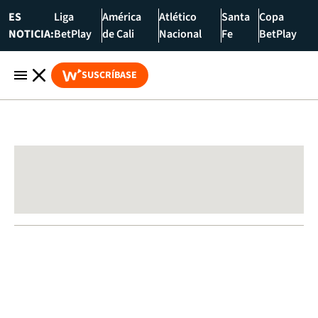
ES
Liga
América
Atlético
Santa
Copa
NOTICIA:
BetPlay
de Cali
Nacional
Fe
BetPlay
SUSCRÍBASE