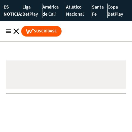
ES
Liga
América
Atlético
Santa
Copa
NOTICIA:
BetPlay
de Cali
Nacional
Fe
BetPlay
SUSCRÍBASE