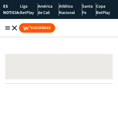
ES
Liga
América
Atlético
Santa
Copa
NOTICIA:
BetPlay
de Cali
Nacional
Fe
BetPlay
SUSCRÍBASE