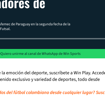
adores de
femec de Paraguay en la segunda fecha de la
Futsal.
Quiero unirme al canal de WhatsApp de Win Sports
de la emoción del deporte, suscríbete a Win Play. Acced
tenido exclusivo y variedad de deportes, todo desde
idos del fútbol colombiano desde cualquier lugar? Susc