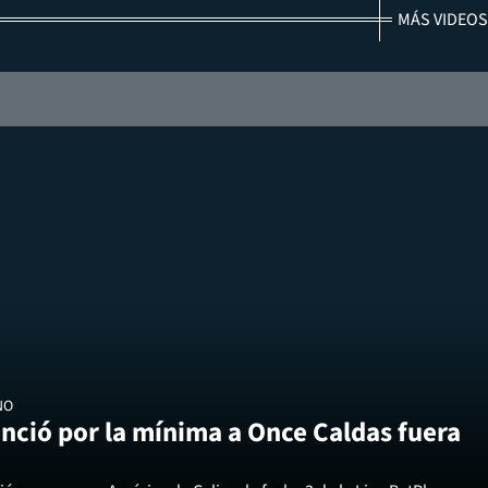
MÁS VIDEOS
NO
nció por la mínima a Once Caldas fuera