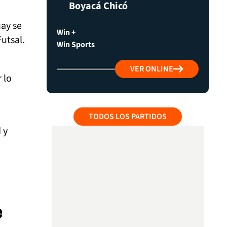
Boyacá Chicó
ay se
Win +
utsal.
Win Sports
VER ONLINE
 lo
TODOS LOS PARTIDOS
 y
e