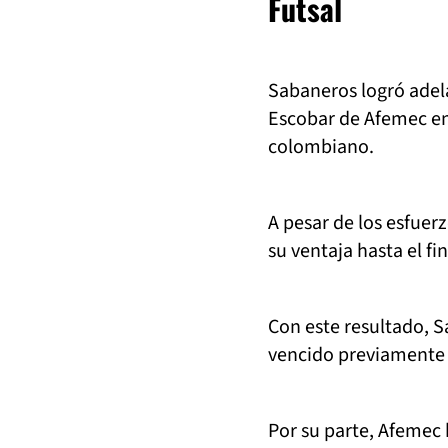
Futsal
Sabaneros logró adela
Escobar de Afemec en 
colombiano.
A pesar de los esfue
su ventaja hasta el fin
Con este resultado, S
vencido previamente a
Por su parte, Afemec